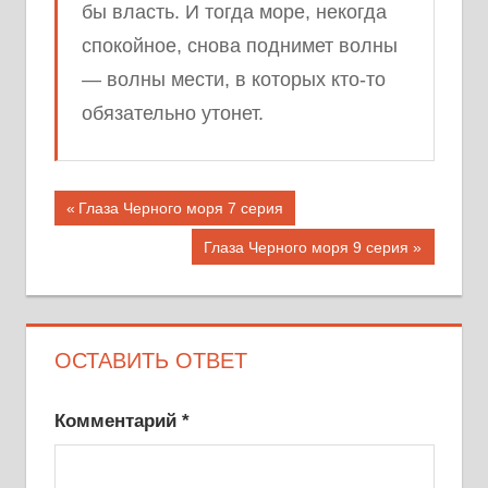
бы власть. И тогда море, некогда
спокойное, снова поднимет волны
— волны мести, в которых кто-то
обязательно утонет.
Навигация
Предыдущая
Глаза Черного моря 7 серия
запись;
по
Следующая
Глаза Черного моря 9 серия
запись:
записям
ОСТАВИТЬ ОТВЕТ
Комментарий
*